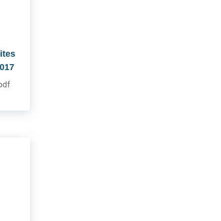
ites
2017
.pdf