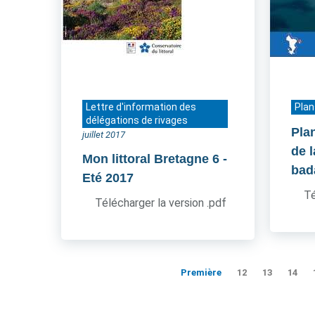
Lettre d'information des
Plan
délégations de rivages
Pla
juillet 2017
de 
Mon littoral Bretagne 6
-
bad
Eté 2017
Té
Télécharger la version .pdf
Première
12
13
14