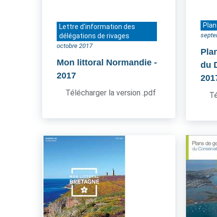
Plan
Lettre d'information des
septe
délégations de rivages
octobre 2017
Pla
Mon littoral Normandie
-
du 
2017
201
Télécharger la version .pdf
Té