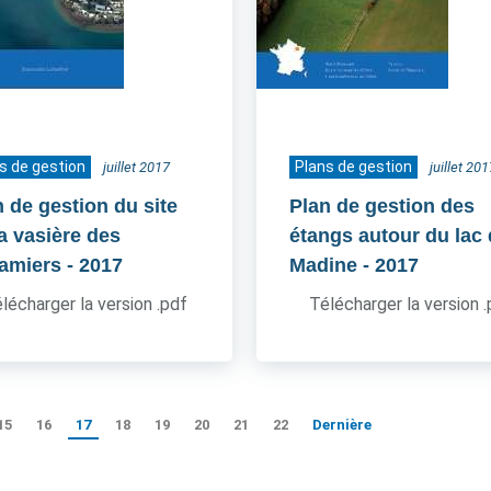
s de gestion
Plans de gestion
juillet 2017
juillet 201
n de gestion du site
Plan de gestion des
la vasière des
étangs autour du lac
amiers
- 2017
Madine
- 2017
lécharger la version .pdf
Télécharger la version 
15
16
17
18
19
20
21
22
Dernière