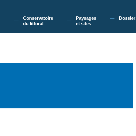
 Conservatoire du littoral, vous acceptez l'utilisation de cookies pour vous propose
Conservatoire
Paysages
Dossier
du littoral
et sites