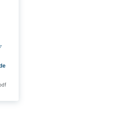
7
 de
.pdf