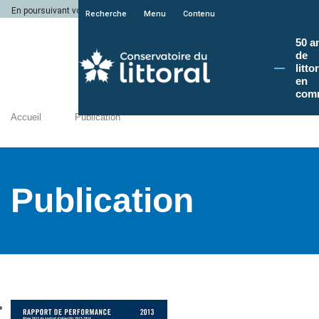
En poursuivant votre navigation sur le site du Conservatoire du littoral, vous a
Recherche
Menu
Contenu
50 a
de
litto
en
com
Accueil
Publication
Publication