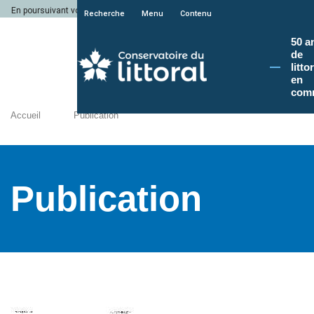
En poursuivant votre navigation sur le site du Conservatoire du littoral, vous a
Recherche
Menu
Contenu
50 a
de
litto
en
com
Accueil
Publication
Publication