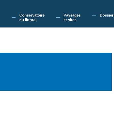
 Conservatoire du littoral, vous acceptez l'utilisation de cookies pour vous propose
Conservatoire
Paysages
Dossier
du littoral
et sites