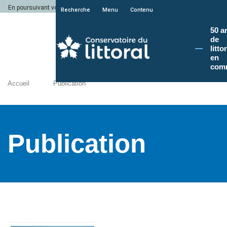
En poursuivant votre navigation sur le site du Conservatoire du littoral, vous a
Recherche
Menu
Contenu
50 a
de
litto
en
com
Accueil
Publication
Publication