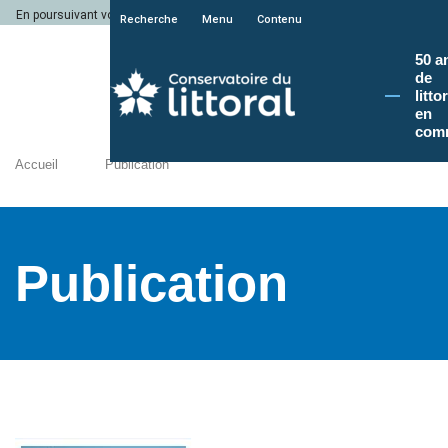
En poursuivant votre navigation sur le site du Conservatoire du littoral, vous a
Recherche
Menu
Contenu
50 a
de
litto
en
com
Accueil
Publication
Publication