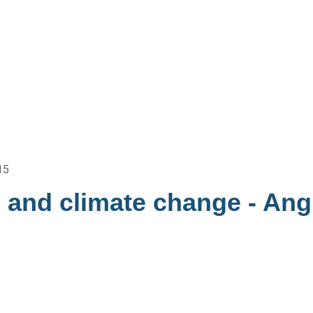
15
s and climate change
- Ang