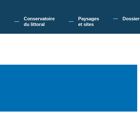
 Conservatoire du littoral, vous acceptez l'utilisation de cookies pour vous propose
Conservatoire
Paysages
Dossier
du littoral
et sites