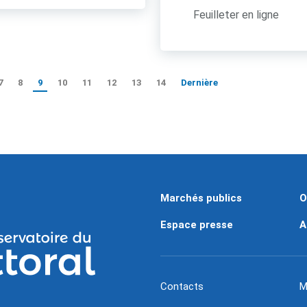
Feuilleter en ligne
7
8
9
10
11
12
13
14
Dernière
Marchés publics
O
Espace presse
A
Contacts
M