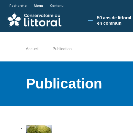
En poursuivant votre navigation sur le site du
Recherche
Menu
Contenu
50 ans de littoral
en commun​
Accueil
Publication
Publication