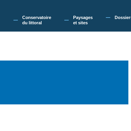
 Conservatoire du littoral, vous acceptez l'utilisation de cookies pour vous propose
Conservatoire
Paysages
Dossier
du littoral
et sites