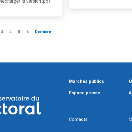
lécharger la version .pdf
3
4
5
6
Dernière
Marchés publics
O
Espace presse
A
Contacts
M