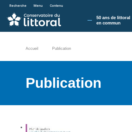
En poursuivant votre navigation sur le site du
Recherche
Menu
Contenu
50 ans de littoral
en commun​
Accueil
Publication
Publication