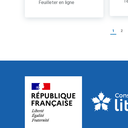
Té
Feuilleter en ligne
1
2