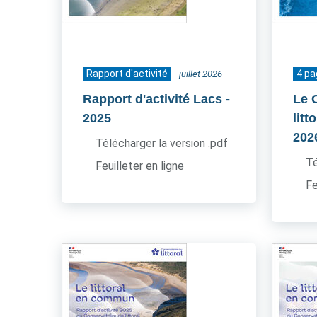
Rapport d'activité
4 p
juillet 2026
Rapport d'activité Lacs
-
Le 
2025
litt
202
Télécharger la version .pdf
Té
Feuilleter en ligne
Fe