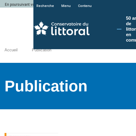
En poursuivant votre navigation sur le site du Conservatoire du littoral, vous a
Recherche
Menu
Contenu
50 a
de
litto
en
com
Accueil
Publication
Publication