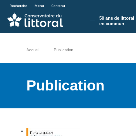
En poursuivant votre navigation sur le site du
Recherche
Menu
Contenu
50 ans de littoral
en commun​
Accueil
Publication
Publication