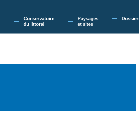
 Conservatoire du littoral, vous acceptez l'utilisation de cookies pour vous propose
Conservatoire
Paysages
Dossier
du littoral
et sites