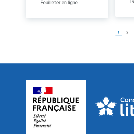
Té
Feuilleter en ligne
1
2