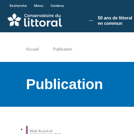
En poursuivant votre navigation sur le site du
Recherche
Menu
Contenu
50 ans de littoral
en commun​
Accueil
Publication
Publication