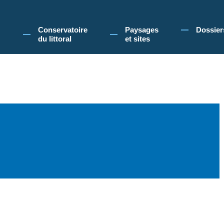
 Conservatoire du littoral, vous acceptez l'utilisation de cookies pour vous propose
Conservatoire
Paysages
Dossier
du littoral
et sites