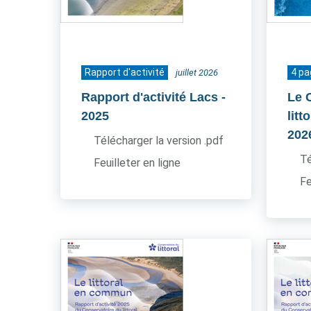
Rapport d'activité
4 p
juillet 2026
Rapport d'activité Lacs
-
Le 
2025
litt
202
Télécharger la version .pdf
Té
Feuilleter en ligne
Fe