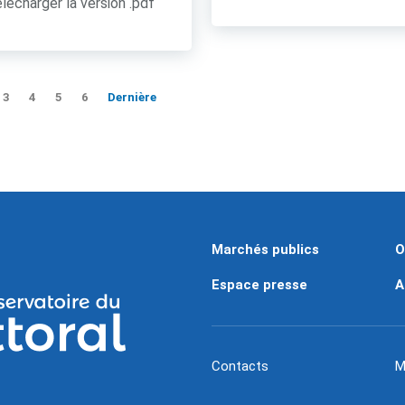
lécharger la version .pdf
3
4
5
6
Dernière
Marchés publics
O
Espace presse
A
Contacts
M