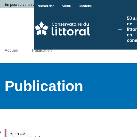
En poursuivant votre navigation sur le site du Conservatoire du littoral, vous a
Recherche
Menu
Contenu
50 a
de
litto
en
com
Accueil
Publication
Publication