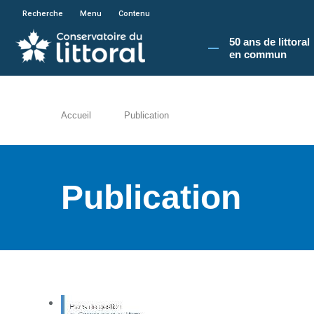
En poursuivant votre navigation sur le site du
Recherche
Menu
Contenu
50 ans de littoral
en commun​
Accueil
Publication
Publication