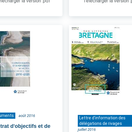
lécharger la version .pdf
Télécharger la version 
uments
août 2016
Lettre d'information des
délégations de rivages
rat d'objectifs et de
juillet 2016