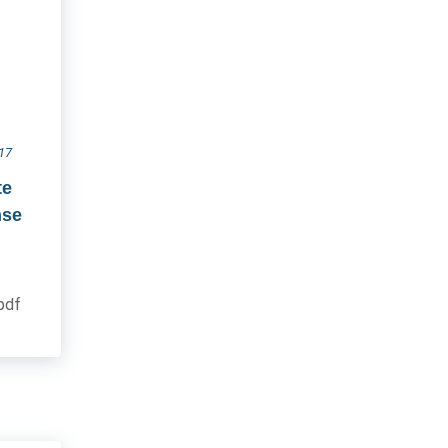
017
te
nse
.pdf