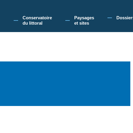
 Conservatoire du littoral, vous acceptez l'utilisation de cookies pour vous propose
Conservatoire
Paysages
Dossier
du littoral
et sites