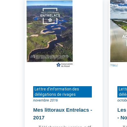
Lettre d'information des
Lett
délégations de rivages
délé
novembre 2016
octob
Mes littoraux Entrelacs
-
Les
2017
- N