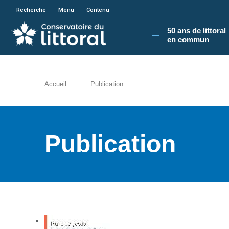
En poursuivant votre navigation sur le site du
Recherche
Menu
Contenu
50 ans de littoral
en commun​
Accueil
Publication
Publication