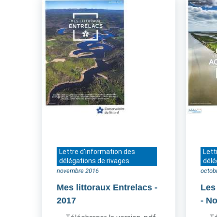
Lettre d'information des
Lett
délégations de rivages
délé
novembre 2016
octob
Mes littoraux Entrelacs
-
Les
2017
- N