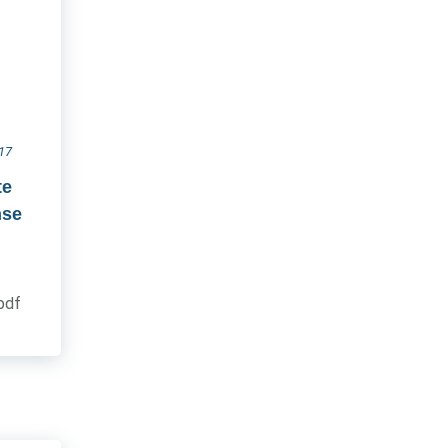
017
te
nse
.pdf