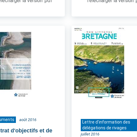
lécharger la version .pdf
Télécharger la version 
uments
août 2016
Lettre d'information des
délégations de rivages
rat d'objectifs et de
juillet 2016