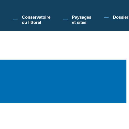
 Conservatoire du littoral, vous acceptez l'utilisation de cookies pour vous propose
Conservatoire
Paysages
Dossier
du littoral
et sites