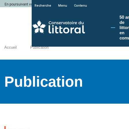
En poursuivant votre navigation sur le site du Conservatoire du littoral, vous a
Recherche
Menu
Contenu
50 a
de
litto
en
com
Accueil
Publication
Publication