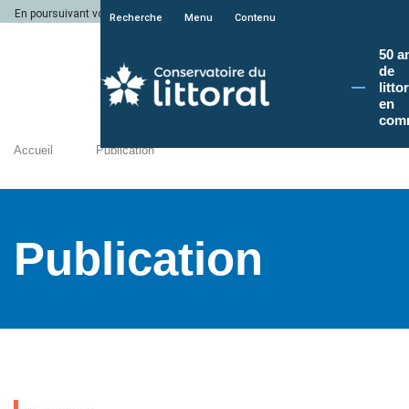
En poursuivant votre navigation sur le site du Conservatoire du littoral, vous a
Recherche
Menu
Contenu
50 a
de
litto
en
com
Accueil
Publication
Publication