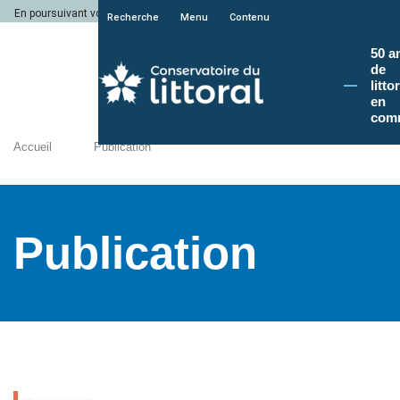
En poursuivant votre navigation sur le site du Conservatoire du littoral, vous a
Recherche
Menu
Contenu
50 a
de
litto
en
com
Accueil
Publication
Publication