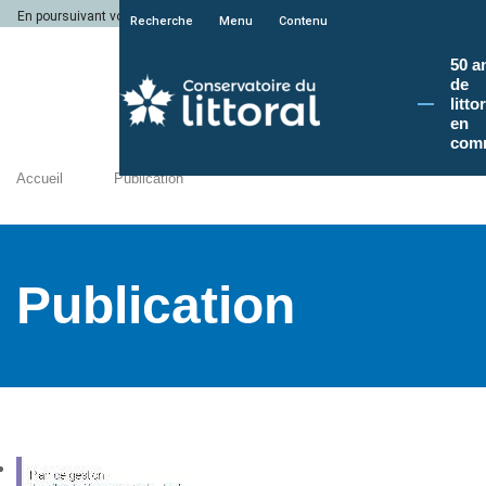
En poursuivant votre navigation sur le site du Conservatoire du littoral, vous a
Recherche
Menu
Contenu
50 a
de
litto
en
com
Accueil
Publication
Publication