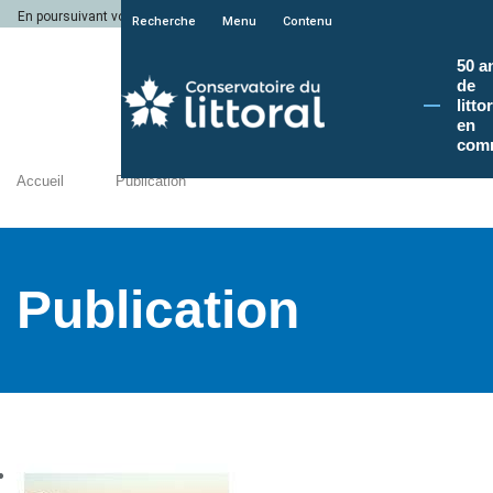
En poursuivant votre navigation sur le site du Conservatoire du littoral, vous a
Recherche
Menu
Contenu
50 a
de
litto
en
com
Accueil
Publication
Publication