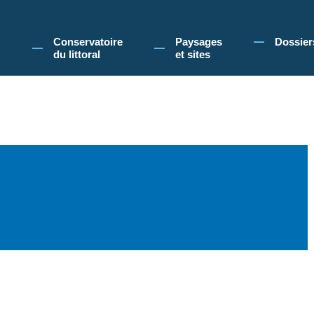
 Conservatoire du littoral, vous acceptez l'utilisation de cookies pour vous propose
Conservatoire
Paysages
Dossier
du littoral
et sites