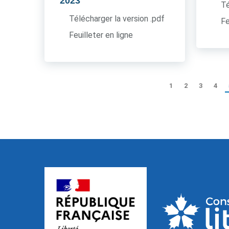
2023
Té
Télécharger la version .pdf
Fe
Feuilleter en ligne
1
2
3
4