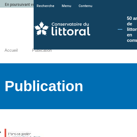
En poursuivant votre navigation sur le site du Conservatoire du littoral, vous a
Recherche
Menu
Contenu
50 a
de
litto
en
com
Accueil
Publication
Publication