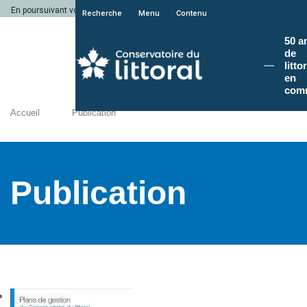
En poursuivant votre navigation sur le site du Conservatoire du littoral, vous a
Recherche
Menu
Contenu
50 a
de
litto
en
com
Accueil
Publication
Publication