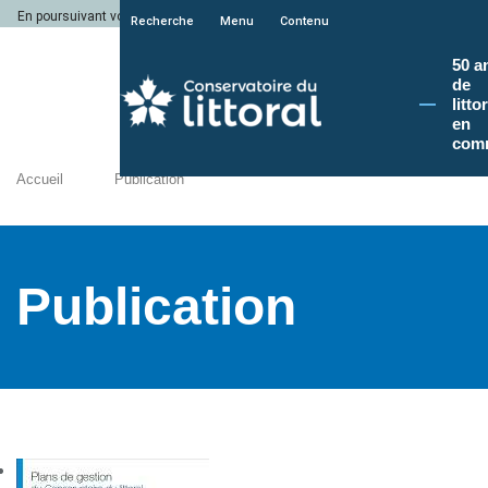
En poursuivant votre navigation sur le site du Conservatoire du littoral, vous a
Recherche
Menu
Contenu
50 a
de
litto
en
com
Accueil
Publication
Publication