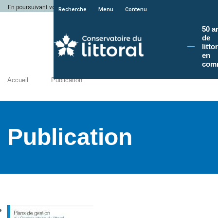
En poursuivant votre navigation sur le site du Conservatoire du littoral, vous a
Recherche
Menu
Contenu
50 a
de
litto
en
com
Accueil
Publication
Publication