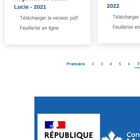
2022
Lucie
- 2021
Télécharger 
Télécharger la version .pdf
Feuilleter en
Feuilleter en ligne
Première
2
3
4
5
6
7