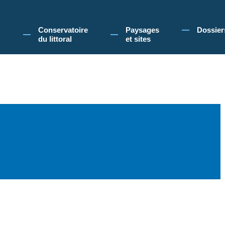
 Conservatoire du littoral, vous acceptez l'utilisation de cookies pour vous propose
Conservatoire
Paysages
Dossier
du littoral
et sites