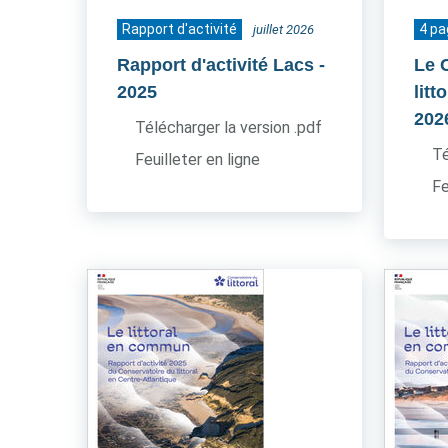
Rapport d'activité
4 p
juillet 2026
Rapport d'activité Lacs
-
Le 
2025
litt
202
Télécharger la version .pdf
Té
Feuilleter en ligne
Fe