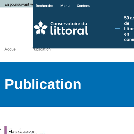
En poursuivant votre navigation sur le site du Conservatoire du littoral, vous a
Recherche
Menu
Contenu
50 a
de
litto
en
com
Accueil
Publication
Publication