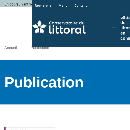
En poursuivant votre navigation sur le site du Conservatoire du littoral, vous a
Recherche
Menu
Contenu
50 a
de
litto
en
com
Accueil
Publication
Publication