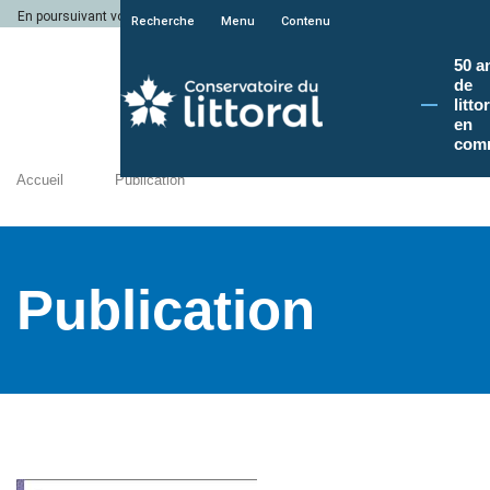
En poursuivant votre navigation sur le site du Conservatoire du littoral, vous a
Recherche
Menu
Contenu
50 a
de
litto
en
com
Accueil
Publication
Publication