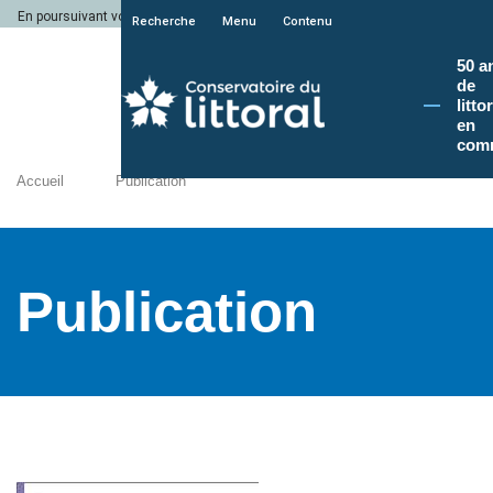
En poursuivant votre navigation sur le site du Conservatoire du littoral, vous a
Recherche
Menu
Contenu
50 a
de
litto
en
com
Accueil
Publication
Publication