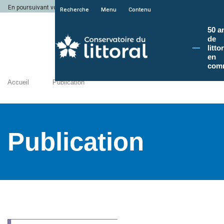
En poursuivant votre navigation sur le site du Conservatoire du littoral, vous a
Recherche
Menu
Contenu
50 a
de
litto
en
com
Accueil
Publication
Publication