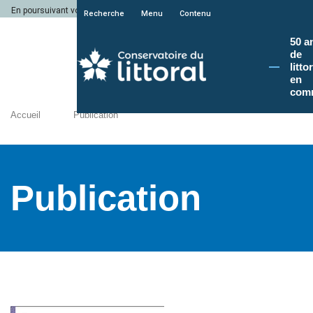
En poursuivant votre navigation sur le site du Conservatoire du littoral, vous a
Recherche
Menu
Contenu
50 a
de
litto
en
com
Accueil
Publication
Publication