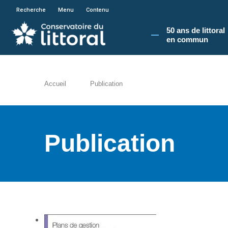
En poursuivant votre navigation sur le site du
Recherche
Menu
Contenu
50 ans de littoral
en commun​
Accueil
Publication
Publication