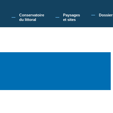
 Conservatoire du littoral, vous acceptez l'utilisation de cookies pour vous propose
Conservatoire
Paysages
Dossier
du littoral
et sites