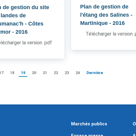
Plan de gestion de
n de gestion du site
l'étang des Salines -
 landes de
Martinique
- 2016
umanac'h - Côtes
rmor
- 2016
Télécharger la version 
lécharger la version .pdf
17
18
19
20
21
22
23
24
Dernière
Marchés publics
O
Espace presse
A