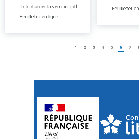
Télécharger la version .pdf
Feuilleter en
Feuilleter en ligne
1
2
3
4
5
6
7