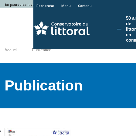
En poursuivant votre navigation sur le site du Conservatoire du littoral, vous a
Recherche
Menu
Contenu
50 a
de
litto
en
com
Accueil
Publication
Publication