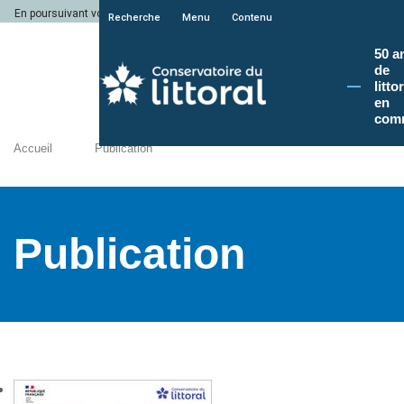
En poursuivant votre navigation sur le site du Conservatoire du littoral, vous a
Recherche
Menu
Contenu
50 a
de
litto
en
com
Accueil
Publication
Publication