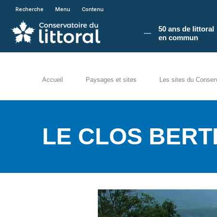
En poursuivant votre navigation sur le site du
Recherche
Menu
Contenu
50 ans de littoral
en commun​
Accueil
Paysages et sites
Les sites du Conser
LE CLOS BERT