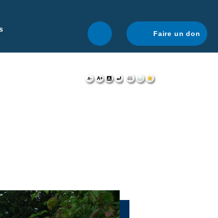
r une navigation optimale.
En savoir plus.
s
Faire un don