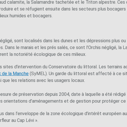
aud calamite, la Salamandre tachetée et le Triton alpestre. Ces
duire et se réfugient ensuite dans les secteurs plus bocagers d
ilieux humides et bocagers.
négligé, sont localisés dans les dunes et les dépressions plus o
Dans le marais et les prés salés, ce sont l’Orchis négligé, la 
trent la notoriété écologique de ces milieux.
s sites d’intervention du Conservatoire du littoral. Les terrains 
x de la Manche
(SyMEL). Un garde du littoral est affecté à ce sit
nsi que les relations avec les usagers locaux.
esure de préservation depuis 2004, date à laquelle a été rédigé 
s orientations d’aménagements et de gestion pour protéger ce s
lus dans l’enveloppe de la zone écologique d’intérêt européen au
rfleur au Cap Lévi ».