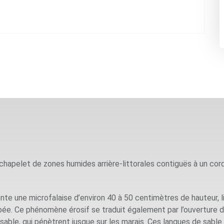
apelet de zones humides arrière-littorales contiguës à un cord
ente une microfalaise d’environ 40 à 50 centimètres de hauteur, l
e. Ce phénomène érosif se traduit également par l’ouverture d
sable, qui pénètrent jusque sur les marais. Ces langues de sab