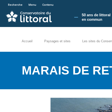
En poursuivant votre navigation sur le site du
Recherche
Menu
Contenu
50 ans de littoral
en commun​
Accueil
Paysages et sites
Les sites du Conser
MARAIS DE RE