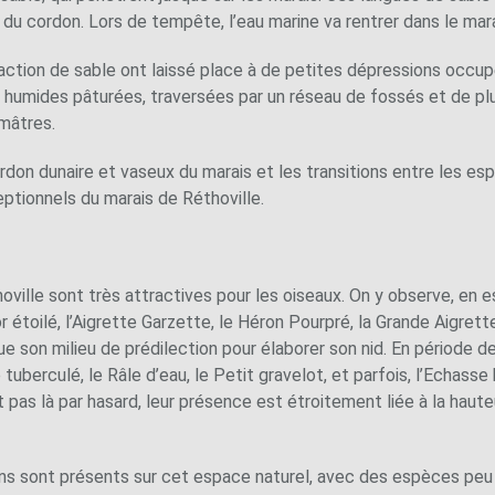
re du cordon. Lors de tempête, l’eau marine va rentrer dans le mar
raction de sable ont laissé place à de petites dépressions occup
ies humides pâturées, traversées par un réseau de fossés et de pl
umâtres.
ordon dunaire et vaseux du marais et les transitions entre les e
eptionnels du marais de Réthoville.
ville sont très attractives pour les oiseaux. On y observe, en 
or étoilé, l’Aigrette Garzette, le Héron Pourpré, la Grande Aigret
ue son milieu de prédilection pour élaborer son nid. En période de
tuberculé, le Râle d’eau, le Petit gravelot, et parfois, l’Echas
 pas là par hasard, leur présence est étroitement liée à la haute
ens sont présents sur cet espace naturel, avec des espèces peu