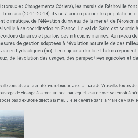
ittoraux et Changements Côtiers), les marais de Réthoville font p
 trois ans (2011-2014), il vise à accompagner les populations c
climatique, de l’élévation du niveau de la mer et de l’érosion su
l veille à sa coordination en France. Le val de Saire est soumis
ordons dunaires et parfois des intrusions marines. Au niveau des
sures de gestion adaptées à l’évolution naturelle de ces milie
 ouvrages hydrauliques (nô). Les enjeux actuels et futurs reposen
toraux, de l’évolution des usages, des perspectives agricoles et 
oville constitue une entité hydrologique avec la mare de Vrasville, toutes de
 ouvrage de vidange à la mer, un noc, par lequel l’eau de mer va réussir à pé
ispose pas d’exutoire direct à la mer. Elle se déverse dans la Mare de Vrasvil