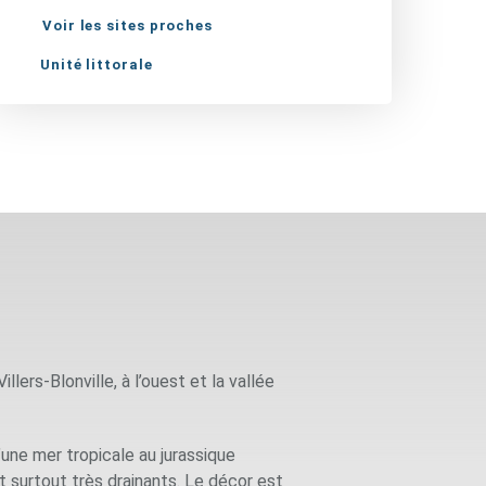
Voir les sites proches
Unité littorale
lers-Blonville, à l’ouest et la vallée
’une mer tropicale au jurassique
et surtout très drainants. Le décor est