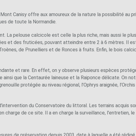
Mont Canisy offre aux amoureux de la nature la possibilité au pr
ques de toute la Normandie.
t. La pelouse calcicole est celle la plus riche, mais aussi le plu
s et des fruticées, pouvant atteindre entre 2 à 6 mètres. Il e
roènes, de Prunelliers et de Ronces à fruits. Enfin, le bois cal
ndante et rare. En effet, on y observe plusieurs espèces protégé
re ainsi que la Centaurée laineuse et la Raiponce délicate. On n
grenouille protégée au niveau régional, l’Ophrys araignée, l’Orchis
d’intervention du Conservatoire du littoral. Les terrains acquis
 charge de ce site. Il a en charge la surveillance, l'entretien, le s
esures de préservation depuis 2003, date à laquelle a été rédigé 