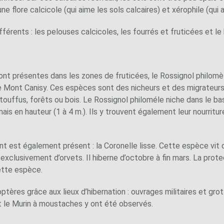
ne flore calcicole (qui aime les sols calcaires) et xérophile (qui 
fférents : les pelouses calcicoles, les fourrés et fruticées et le 
nt présentes dans les zones de fruticées, le Rossignol philomèl
e Mont Canisy. Ces espèces sont des nicheurs et des migrateurs.
uffus, forêts ou bois. Le Rossignol philoméle niche dans le bas
is en hauteur (1 à 4 m.). Ils y trouvent également leur nourritu
 est également présent : la Coronelle lisse. Cette espèce vit 
 exclusivement d’orvets. Il hiberne d’octobre à fin mars. La pro
ette espèce.
ptères grâce aux lieux d’hibernation : ouvrages militaires et gro
t le Murin à moustaches y ont été observés.