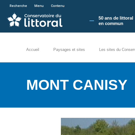
En poursuivant votre navigation sur le site du
Recherche
Menu
Contenu
50 ans de littoral
en commun​
Accueil
Paysages et sites
Les sites du Conser
MONT CANISY