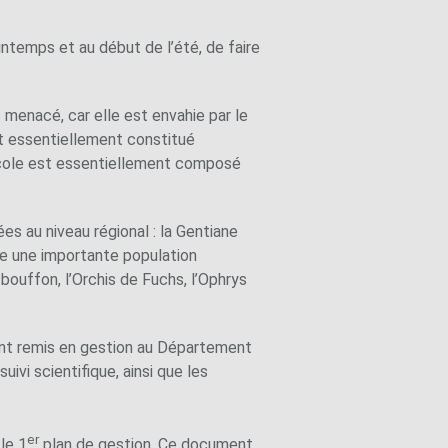
intemps et au début de l’été, de faire
s menacé, car elle est envahie par le
st essentiellement constitué
cicole est essentiellement composé
es au niveau régional : la Gentiane
ote une importante population
 bouffon, l’Orchis de Fuchs, l’Ophrys
 sont remis en gestion au Département
uivi scientifique, ainsi que les
er
le 1
plan de gestion. Ce document