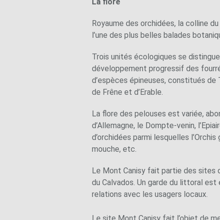
La flore
Royaume des orchidées, la colline du 
l’une des plus belles balades botani
Trois unités écologiques se distinguen
développement progressif des fourrée
d’espèces épineuses, constitués de T
de Frêne et d’Erable.
La flore des pelouses est variée, abo
d’Allemagne, le Dompte-venin, l’Epiai
d’orchidées parmi lesquelles l’Orchis 
mouche, etc.
Le Mont Canisy fait partie des sites 
du Calvados. Un garde du littoral est en
relations avec les usagers locaux.
Le site Mont Canisy fait l’objet de m