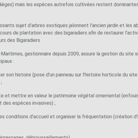
ièges) mais les espèces autrefois cultivées restent dominantes
ants sujet d’arbres exotiques jalonnent l’ancien jardin et les ab
ours de plantation avec des bigaradiers afin de restaurer l’activ
eurs des Bigaradiers
aritimes, gestionnaire depuis 2009, assure la gestion du site su
ipaux :
iser son histoire (pose d’un panneau sur l’histoire horticole du sit
;
site et mettre en valeur le patrimoine végétal ornemental (enf
 des espèces invasives) ;
nes conditions d’accueil et organiser la fréquentation (création d’
(dépressages, débroussaillements).