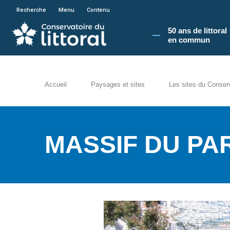
En poursuivant votre navigation sur le site du
Recherche
Menu
Contenu
50 ans de littoral
en commun​
Accueil
Paysages et sites
Les sites du Conser
MASSIF DU P