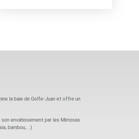
ine la baie de Golfe-Juan et offre un
gré son envahissement par les Mimosas
sia, bambou, …).