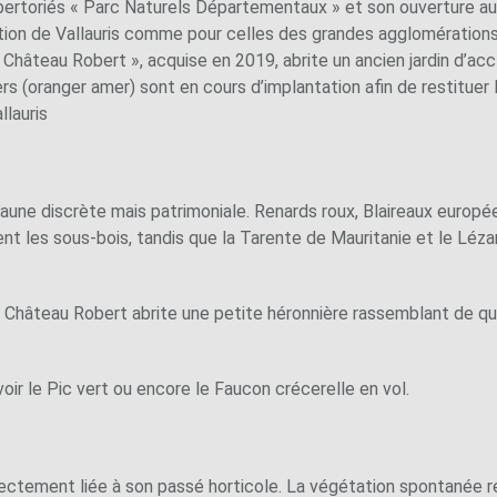
répertoriés « Parc Naturels Départementaux » et son ouverture au
tion de Vallauris comme pour celles des grandes agglomérations
« Château Robert », acquise en 2019, abrite un ancien jardin d’ac
rs (oranger amer) sont en cours d’implantation afin de restituer
llauris
faune discrète mais patrimoniale. Renards roux, Blaireaux europée
nt les sous-bois, tandis que la Tarente de Mauritanie et le Léza
Château Robert abrite une petite héronnière rassemblant de que
oir le Pic vert ou encore le Faucon crécerelle en vol.
rectement liée à son passé horticole. La végétation spontanée 