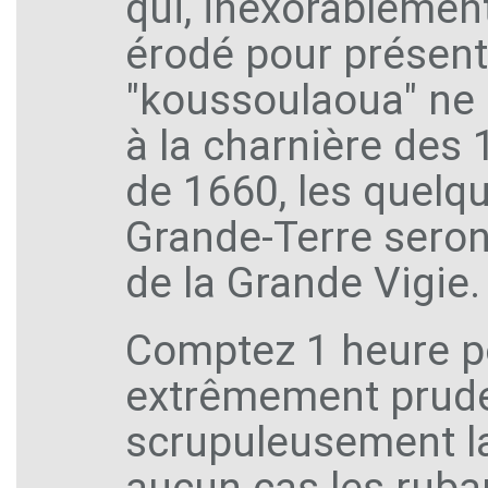
qui, inexorablement
érodé pour présente
"koussoulaoua" ne 
à la charnière des 
de 1660, les quelq
Grande-Terre sero
de la Grande Vigie.
Comptez 1 heure po
extrêmement pruden
scrupuleusement la
aucun cas les ruba