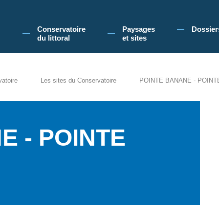
 Conservatoire du littoral, vous acceptez l'utilisation de cookies pour vous propose
Conservatoire
Paysages
Dossier
du littoral
et sites
vatoire
Les sites du Conservatoire
POINTE BANANE - POINT
E - POINTE