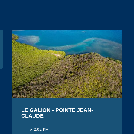
LE GALION - POINTE JEAN-
CLAUDE
À 2.02 KM