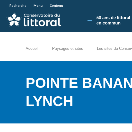
En poursuivant votre navigation sur le site du
Recherche
Menu
Contenu
50 ans de littoral
en commun​
Accueil
Paysages et sites
Les sites du Conser
POINTE BANAN
LYNCH