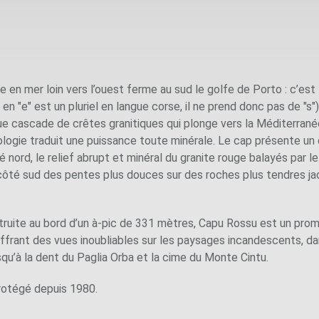
e en mer loin vers l’ouest ferme au sud le golfe de Porto : c’es
n "e" est un pluriel en langue corse, il ne prend donc pas de "s")
e cascade de crêtes granitiques qui plonge vers la Méditerran
ologie traduit une puissance toute minérale. Le cap présente u
é nord, le relief abrupt et minéral du granite rouge balayés par 
, côté sud des pentes plus douces sur des roches plus tendres ja
truite au bord d’un à-pic de 331 mètres, Capu Rossu est un prom
ffrant des vues inoubliables sur les paysages incandescents, dan
squ’à la dent du Paglia Orba et la cime du Monte Cintu.
rotégé depuis 1980.