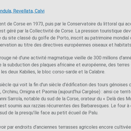
dula, Revellata, Calvi
t de Corse en 1973, puis par le Conservatoire du littoral qui a
st géré par la Collectivité de Corse. La pression touristique devi
ie du site classé du golfe de Porto, inscrit au patrimoine mondia
ervation au titre des directives européennes oiseaux et habitats
ouge né d’une activité magmatique vieille de 300 millions d’anné
e la subduction des plaques africaine et européenne, des terres
 les deux Kabilies, le bloc corso-sarde et la Calabre.
ècle qui voit la fin d'un siècle d’édification des tours génoises d
 Orchinu, Omigna et Paomia (aujourd’hui Cargèse) : ainsi ce terr
nni Sarrola, notable du sud de la Corse, orateur du « Delà des M
al est soumis aux razzias récurrentes des Barbaresques. Le four à 
sud de la presqu’île face au petit écueil de Palu.
oir par endroits d’anciennes terrasses agricoles encore cultivé