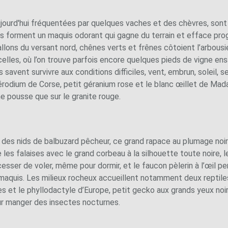
ujourd'hui fréquentées par quelques vaches et des chèvres, son
es forment un maquis odorant qui gagne du terrain et efface pr
ons du versant nord, chênes verts et frênes côtoient l’arbousier.
elles, où l’on trouve parfois encore quelques pieds de vigne en
vent survivre aux conditions difficiles, vent, embrun, soleil, sel
l’érodium de Corse, petit géranium rose et le blanc œillet de M
ne pousse que sur le granite rouge.
 des nids de balbuzard pêcheur, ce grand rapace au plumage noir et
les falaises avec le grand corbeau à la silhouette toute noire, l
esser de voler, même pour dormir, et le faucon pèlerin à l’œil p
e maquis. Les milieux rocheux accueillent notamment deux reptiles,
es et le phyllodactyle d’Europe, petit gecko aux grands yeux noi
our manger des insectes nocturnes.