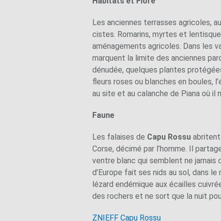
Habitats et Flore
Les anciennes terrasses agricoles, a
cistes. Romarins, myrtes et lentisqu
aménagements agricoles. Dans les vall
marquent la limite des anciennes parc
dénudée, quelques plantes protégées sa
fleurs roses ou blanches en boules, 
au site et au calanche de Piana où il 
Faune
Les falaises de
Capu Rossu
abritent
Corse, décimé par l’homme. Il partage 
ventre blanc qui semblent ne jamais c
d’Europe fait ses nids au sol, dans l
lézard endémique aux écailles cuivré
des rochers et ne sort que la nuit p
ZNIEFF Capu Rossu