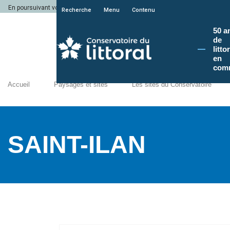
En poursuivant votre navigation sur le site du Conservatoire du littoral, vous a
Recherche
Menu
Contenu
50 a
de
litto
en
com
Accueil
Paysages et sites
Les sites du Conservatoire
SAINT-ILAN