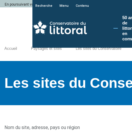
En poursuivant votre navigation sur le site du Conservatoire du littoral, vous a
Recherche
Menu
Contenu
50 a
de
litto
en
com
Accueil
Paysages et sites
Les sites du Conservatoire
Les sites du Conse
Nom du site, adresse, pays ou région