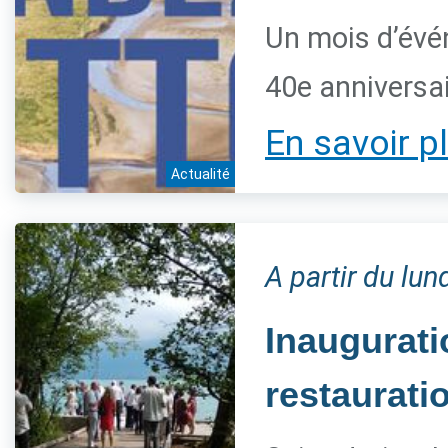
Un mois d’évé
40e anniversai
En savoir p
Actualité
A partir du lun
Inaugurat
restaurati