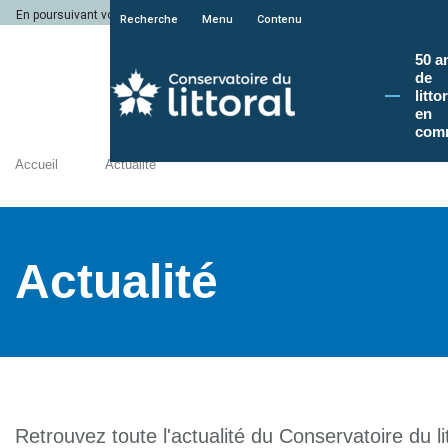
En poursuivant votre navigation sur le site du Conservatoire du littoral, vous a
Recherche
Menu
Contenu
50 a
de
litto
en
com
Accueil
Actualité
Actualité
Retrouvez toute l'actualité du Conservatoire du lit