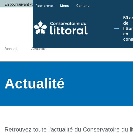
En poursuivant votre navigation sur le site du Conservatoire du littoral, vous a
Recherche
Menu
Contenu
50 a
de
litto
en
com
Accueil
Actualité
Actualité
Retrouvez toute l'actualité du Conservatoire du lit