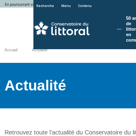
En poursuivant votre navigation sur le site du Conservatoire du littoral, vous a
Recherche
Menu
Contenu
50 a
de
litto
en
com
Accueil
Actualité
Actualité
Retrouvez toute l'actualité du Conservatoire du lit