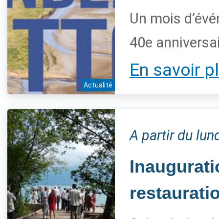
Un mois d’évé
40e anniversai
En savoir p
Actualité
A partir du lun
Inaugurat
restaurati