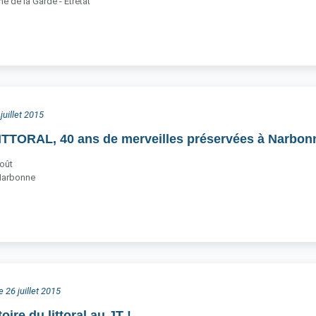
 de la Garde - Étretat
juillet 2015
ITTORAL, 40 ans de merveilles préservées à Narbon
août
Narbonne
 26 juillet 2015
ire du littoral au JT !