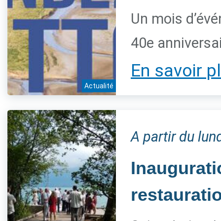
Un mois d’évé
40e anniversai
En savoir p
Actualité
A partir du lun
Inaugurat
restaurati