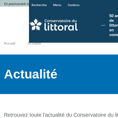
En poursuivant votre navigation sur le site du Conservatoire du littoral, vous a
Recherche
Menu
Contenu
50 a
de
litto
en
com
Accueil
Actualité
Actualité
Retrouvez toute l'actualité du Conservatoire du lit