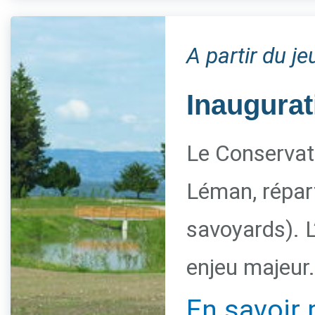
A partir du j
Inaugurat
Le Conservato
Léman, répart
savoyards). L
enjeu majeur.
En savoir 