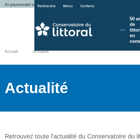
En poursuivant votre navigation sur le site du Conservatoire du littoral, vous a
Recherche
Menu
Contenu
50 a
de
litto
en
com
Accueil
Actualité
Actualité
Retrouvez toute l'actualité du Conservatoire du lit